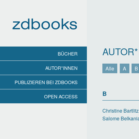
Direkt
zum
Inhalt
AUTOR*
BÜCHER
AUTOR*INNEN
Alle
A
B
PUBLIZIEREN BEI ZDBOOKS
B
OPEN ACCESS
Christine Bartlitz
Salome Belkani