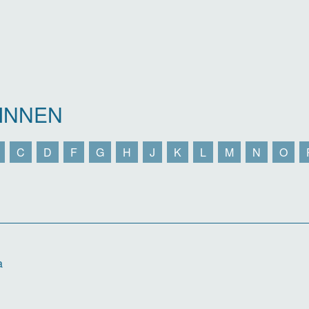
INNEN
C
D
F
G
H
J
K
L
M
N
O
a