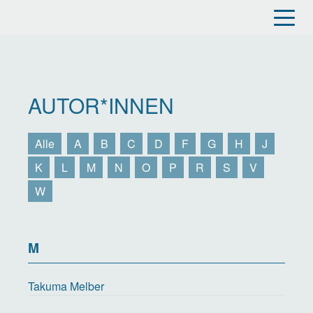
Direkt
zum
Inhalt
AUTOR*INNEN
Alle
A
B
C
D
F
G
H
J
K
L
M
N
O
P
R
S
V
W
M
Takuma Melber