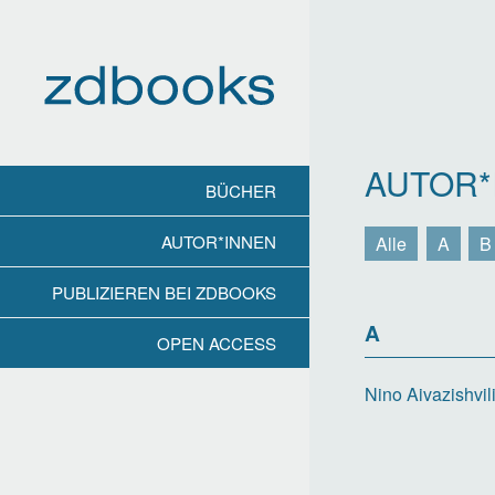
Direkt
zum
Inhalt
AUTOR*
BÜCHER
AUTOR*INNEN
Alle
A
B
PUBLIZIEREN BEI ZDBOOKS
A
OPEN ACCESS
Nino Aivazishvi