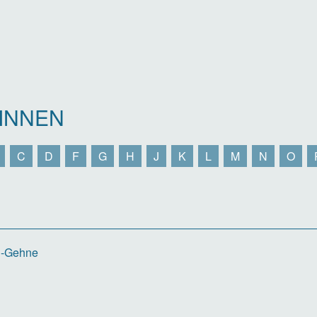
INNEN
C
D
F
G
H
J
K
L
M
N
O
li-Gehne