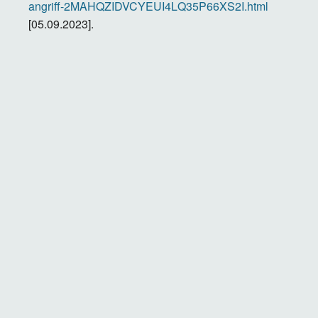
angriff-2MAHQZIDVCYEUI4LQ35P66XS2I.html
[05.09.2023].
Lizenz
Creative Commons BY-NC-ND 4.0