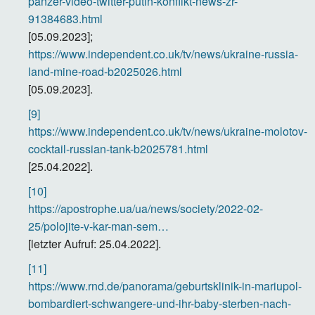
panzer-video-twitter-putin-konflikt-news-zr-
91384683.html
[05.09.2023];
https://www.independent.co.uk/tv/news/ukraine-russia-
land-mine-road-b2025026.html
[05.09.2023].
[9]
https://www.independent.co.uk/tv/news/ukraine-molotov-
cocktail-russian-tank-b2025781.html
[25.04.2022].
[10]
https://apostrophe.ua/ua/news/society/2022-02-
25/polojite-v-kar-man-sem…
[letzter Aufruf: 25.04.2022].
[11]
https://www.rnd.de/panorama/geburtsklinik-in-mariupol-
bombardiert-schwangere-und-ihr-baby-sterben-nach-