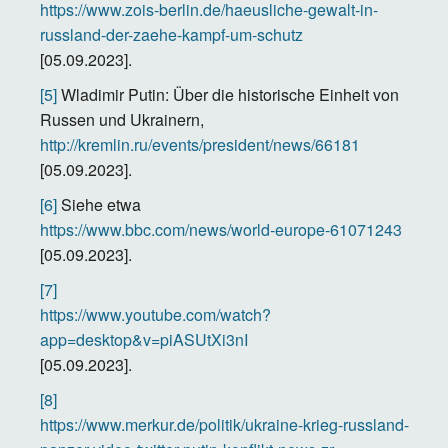
https://www.zois-berlin.de/haeusliche-gewalt-in-
russland-der-zaehe-kampf-um-schutz
[05.09.2023].
[5]
Wladimir Putin: Über die historische Einheit von
Russen und Ukrainern,
http://kremlin.ru/events/president/news/66181
[05.09.2023].
[6]
Siehe etwa
https://www.bbc.com/news/world-europe-61071243
[05.09.2023].
[7]
https://www.youtube.com/watch?
app=desktop&v=piASUtXi3nI
[05.09.2023].
[8]
https://www.merkur.de/politik/ukraine-krieg-russland-