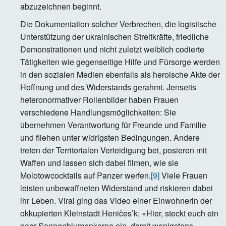
abzuzeichnen beginnt.
Die Dokumentation solcher Verbrechen, die logistische
Unterstützung der ukrainischen Streitkräfte, friedliche
Demonstrationen und nicht zuletzt weiblich codierte
Tätigkeiten wie gegenseitige Hilfe und Fürsorge werden
in den sozialen Medien ebenfalls als heroische Akte der
Hoffnung und des Widerstands gerahmt. Jenseits
heteronormativer Rollenbilder haben Frauen
verschiedene Handlungsmöglichkeiten: Sie
übernehmen Verantwortung für Freunde und Familie
und fliehen unter widrigsten Bedingungen. Andere
treten der Territorialen Verteidigung bei, posieren mit
Waffen und lassen sich dabei filmen, wie sie
Molotowcocktails auf Panzer werfen.
[9]
Viele Frauen
leisten unbewaffneten Widerstand und riskieren dabei
ihr Leben. Viral ging das Video einer Einwohnerin der
okkupierten Kleinstadt Heničes’k: »Hier, steckt euch ein
paar Sonnenblumenkerne ein, damit wenigstens