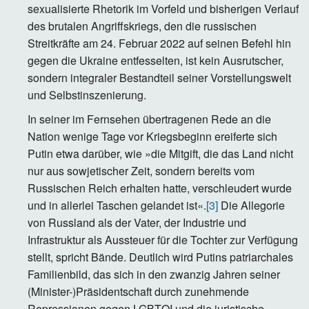
sexualisierte Rhetorik im Vorfeld und bisherigen Verlauf
des brutalen Angriffskriegs, den die russischen
Streitkräfte am 24. Februar 2022 auf seinen Befehl hin
gegen die Ukraine entfesselten, ist kein Ausrutscher,
sondern integraler Bestandteil seiner Vorstellungswelt
und Selbstinszenierung.
In seiner im Fernsehen übertragenen Rede an die
Nation wenige Tage vor Kriegsbeginn ereiferte sich
Putin etwa darüber, wie »die Mitgift, die das Land nicht
nur aus sowjetischer Zeit, sondern bereits vom
Russischen Reich erhalten hatte, verschleudert wurde
und in allerlei Taschen gelandet ist«.
[3]
Die Allegorie
von Russland als der Vater, der Industrie und
Infrastruktur als Aussteuer für die Tochter zur Verfügung
stellt, spricht Bände. Deutlich wird Putins patriarchales
Familienbild, das sich in den zwanzig Jahren seiner
(Minister-)Präsidentschaft durch zunehmende
Repressionen gegen LGBTQI und die juristische