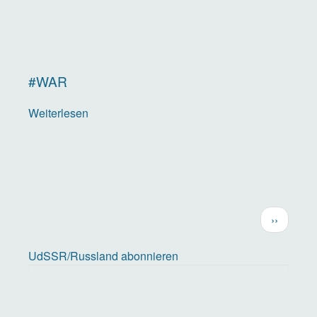
Februar!
#WAR
Weiterlesen
über
#WAR
Seitennummerierung
Nächste
››
Seite
UdSSR/Russland abonnieren