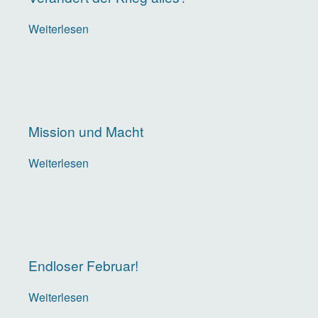
Weiterlesen
über
Verändert
der
Krieg
alles?
Mission und Macht
Weiterlesen
über
Mission
und
Macht
Endloser Februar!
Weiterlesen
über
Endloser