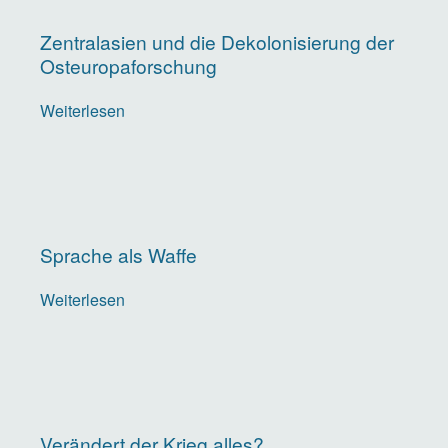
Ukraine
Zentralasien und die Dekolonisierung der
Osteuropaforschung
Weiterlesen
über
Zentralasien
und
die
Dekolonisierung
der
Sprache als Waffe
Osteuropaforschung
Weiterlesen
über
Sprache
als
Waffe
Verändert der Krieg alles?