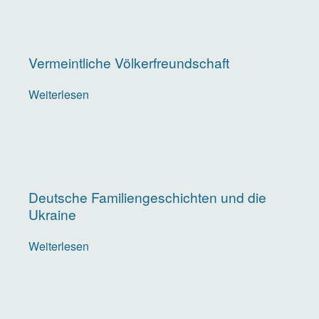
Vermeintliche Völkerfreundschaft
Weiterlesen
über
Vermeintliche
Völkerfreundschaft
Deutsche Familiengeschichten und die
Ukraine
Weiterlesen
über
Deutsche
Familiengeschichten
und
die