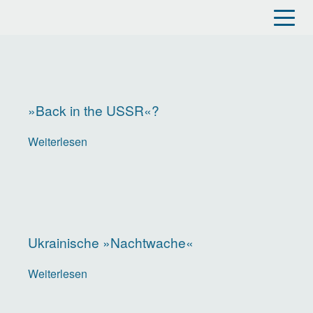
Direkt
zum
Inhalt
»Back in the USSR«?
Weiterlesen
über
»Back
in
the
USSR«?
Ukrainische »Nachtwache«
Weiterlesen
über
Ukrainische
»Nachtwache«