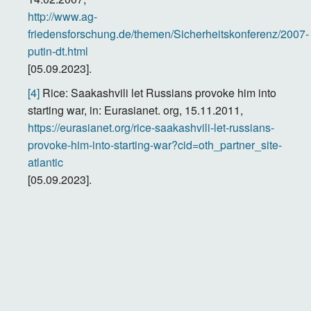
http://www.ag-
friedensforschung.de/themen/Sicherheitskonferenz/2007-
putin-dt.html
[05.09.2023].
[4]
Rice: Saakashvili let Russians provoke him into
starting war, in: Eurasianet. org, 15.11.2011,
https://eurasianet.org/rice-saakashvili-let-russians-
provoke-him-into-starting-war?cid=oth_partner_site-
atlantic
[05.09.2023].
Lizenz
Creative Commons BY-NC-ND 4.0