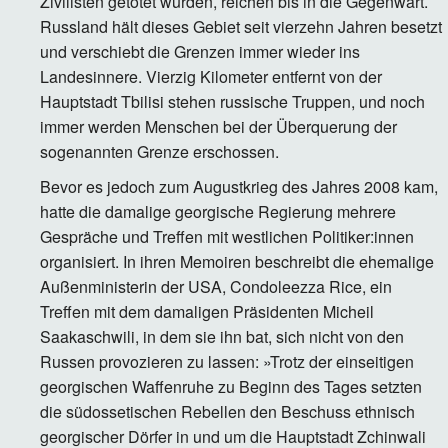
Zivilisten getötet wurden, reichen bis in die Gegenwart.
Russland hält dieses Gebiet seit vierzehn Jahren besetzt
und verschiebt die Grenzen immer wieder ins
Landesinnere. Vierzig Kilometer entfernt von der
Hauptstadt Tbilisi stehen russische Truppen, und noch
immer werden Menschen bei der Überquerung der
sogenannten Grenze erschossen.
Bevor es jedoch zum Augustkrieg des Jahres 2008 kam,
hatte die damalige georgische Regierung mehrere
Gespräche und Treffen mit westlichen Politiker:innen
organisiert. In ihren Memoiren beschreibt die ehemalige
Außenministerin der USA, Condoleezza Rice, ein
Treffen mit dem damaligen Präsidenten Micheil
Saakaschwili, in dem sie ihn bat, sich nicht von den
Russen provozieren zu lassen: »Trotz der einseitigen
georgischen Waffenruhe zu Beginn des Tages setzten
die südossetischen Rebellen den Beschuss ethnisch
georgischer Dörfer in und um die Hauptstadt Zchinwali