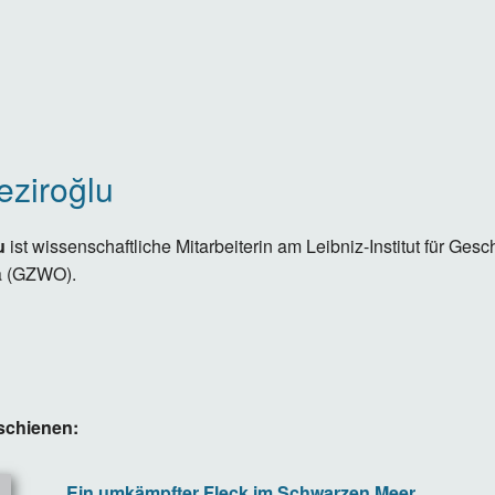
ziroğlu
u
ist wissenschaftliche Mitarbeiterin am Leibniz-Institut für Gesc
a (GZWO).
schienen:
Ein umkämpfter Fleck im Schwarzen Meer