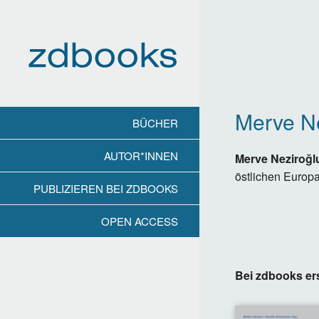
Direkt
zum
Inhalt
Merve Ne
BÜCHER
AUTOR*INNEN
Merve Neziroğl
östlichen Europ
PUBLIZIEREN BEI ZDBOOKS
OPEN ACCESS
Bei zdbooks er