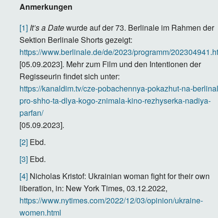
Anmerkungen
[1]
It’s a Date
wurde auf der 73. Berlinale im Rahmen der
Sektion Berlinale Shorts gezeigt:
https://www.berlinale.de/de/2023/programm/202304941.h
[05.09.2023]. Mehr zum Film und den Intentionen der
Regisseurin findet sich unter:
https://kanaldim.tv/cze-pobachennya-pokazhut-na-berlina
pro-shho-ta-dlya-kogo-znimala-kino-rezhyserka-nadiya-
parfan/
[05.09.2023].
[2]
Ebd.
[3]
Ebd.
[4]
Nicholas Kristof: Ukrainian woman fight for their own
liberation, in: New York Times, 03.12.2022,
https://www.nytimes.com/2022/12/03/opinion/ukraine-
women.html