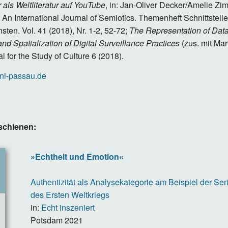
als Weltliteratur auf YouTube
, in: Jan-Oliver Decker/Amelie Z
 International Journal of Semiotics. Themenheft Schnittstelle/
nsten.
Vol. 41 (2018), Nr. 1-2, 52-72;
The Representation of Data
and Spatialization of Digital Surveillance Practices
(zus. mit Mar
 for the Study of Culture 6 (2018).
ni-passau.de
schienen:
»Echtheit und Emotion«
Authentizität als Analysekategorie am Beispiel der Se
des Ersten Weltkriegs
in:
Echt inszeniert
Potsdam
2021