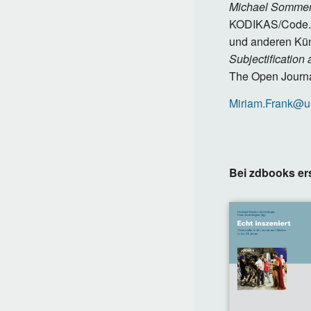
Michael Sommer 
KODIKAS/Code. An
und anderen Kü
Subjectification 
The Open Journal
Miriam.Frank@u
Bei zdbooks er