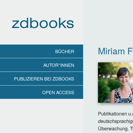
Direkt
zum
Inhalt
Miriam F
BÜCHER
AUTOR*INNEN
PUBLIZIEREN BEI ZDBOOKS
OPEN ACCESS
Publikationen u.
deutschsprachi
Überwachung. Ty