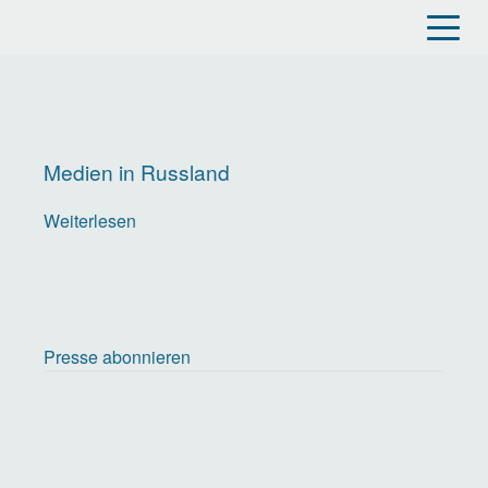
Direkt
zum
Inhalt
Medien in Russland
Weiterlesen
über
Medien
in
Russland
Presse abonnieren