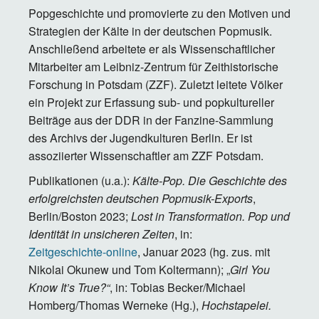
Popgeschichte und promovierte zu den Motiven und
Strategien der Kälte in der deutschen Popmusik.
Anschließend arbeitete er als Wissenschaftlicher
Mitarbeiter am Leibniz-Zentrum für Zeithistorische
Forschung in Potsdam (ZZF). Zuletzt leitete Völker
ein Projekt zur Erfassung sub- und popkultureller
Beiträge aus der DDR in der Fanzine-Sammlung
des Archivs der Jugendkulturen Berlin. Er ist
assoziierter Wissenschaftler am ZZF Potsdam.
Publikationen (u.a.):
Kälte-Pop. Die Geschichte des
erfolgreichsten deutschen Popmusik-Exports
,
Berlin/Boston 2023;
Lost in Transformation. Pop und
Identität in unsicheren Zeiten
, in:
Zeitgeschichte-online
, Januar 2023 (hg. zus. mit
Nikolai Okunew und Tom Koltermann); „
Girl You
Know It’s True?“
, in: Tobias Becker/Michael
Homberg/Thomas Werneke (Hg.),
Hochstapelei.